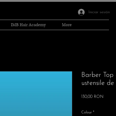
Iniciar sesión
IMB Hair Academy
More
Barber Top 
ustensile de 
Precio
130,00 RON
Free Shipping
Colour
*