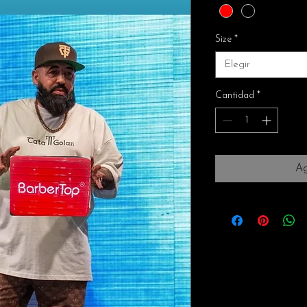
Size
*
Elegir
Cantidad
*
Ag