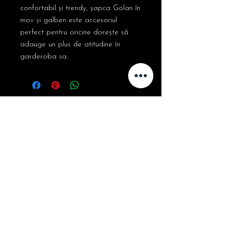
confortabil și trendy, șapca Golan în
mov și galben este accesoriul
perfect pentru oricine dorește să
adauge un plus de atitudine în
garderoba sa.