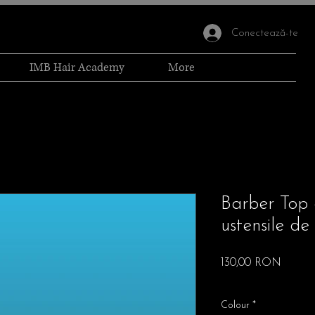
Conectează-te
IMB Hair Academy
More
Barber Top 
ustensile de 
Preț
130,00 RON
Free Shipping
Colour
*