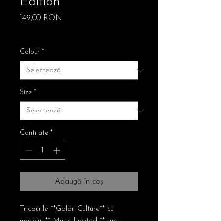
Edition
Preț
149,00 RON
Free Shipping
Colour
*
Size
*
Cantitate
*
Adaugă în coș
Tricourile **Golan Culture** cu
mesajul **"Music Limited"** sunt