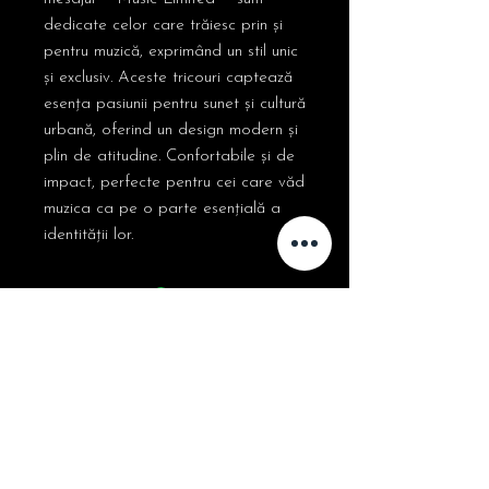
dedicate celor care trăiesc prin și
pentru muzică, exprimând un stil unic
și exclusiv. Aceste tricouri captează
esența pasiunii pentru sunet și cultură
urbană, oferind un design modern și
plin de atitudine. Confortabile și de
impact, perfecte pentru cei care văd
muzica ca pe o parte esențială a
identității lor.