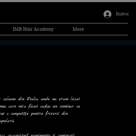
Войти
IMB Hair Academy
More
 saloane din Italia, unde nu eram lăsat 
mea care mi-a făcut cadou un seminar cu 
z o competiție pentru frizerii din 
opulară.
s, organizând evenimente și seminarii 