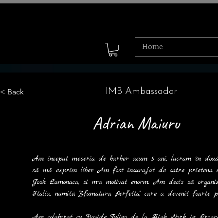
Home
IMB Ambassador
< Back
Adrian Maiuru
Am inceput meseria de barber acum 5 ani, lucram în două
să mă exprim liber. Am fost incurajat de catre prietena 
Josh Lamonaca, si m-a motivat enorm. Am decis să organize
Italia, numită "Sfumatura Perfetta", care a devenit foarte p
Am colaborat cu Davide Tulino de la High Work in Progres