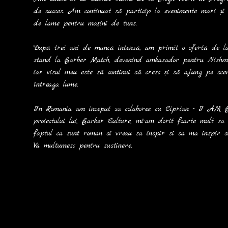
de succes. Am continuat să particip la evenimente mari și
de lame pentru mașini de tuns.
După trei ani de muncă intensă, am primit o ofertă de 
stand la Barber Match, devenind ambasador pentru Nishman
iar visul meu este să continui să cresc și să ajung pe sce
întreaga lume.
In Romania am inceput sa colaborez cu Ciprian - I AM
proiectului lui, Barber Culture, mi-am dorit foarte mult s
faptul ca sunt roman si vreau sa inspir si sa ma inspir si 
Va multumesc pentru sustinere.