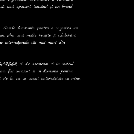
 să caut sponsori, lansând și un brand 
la Nando Quaranta pentru a organiza un 
. Am avut multe reușite și colaborări, 
ne internaționale cât mai mari din 
 BARBER si de asemenea si in cadrul 
a ma fac cunoscut si in Romania pentru 
de la cei cu aceasi nationalitate ca mine.