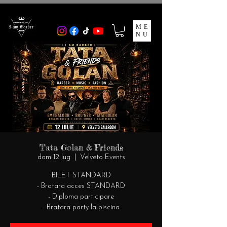
ME
NU
Tata Golan & Friends
dom 12 lug
  |  
Velveto Events
BILET STANDARD
- Bratara acces STANDARD
- Diploma participare
- Bratara party la piscina