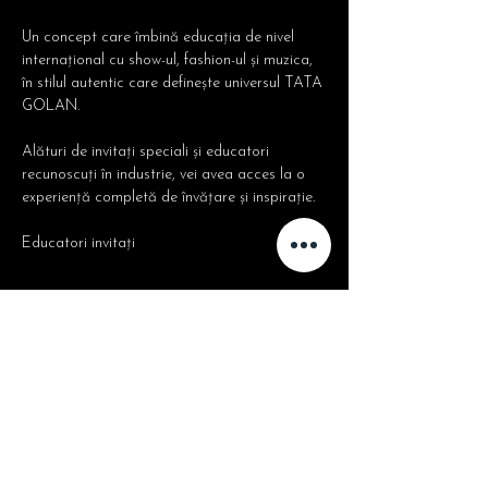
Un concept care îmbină educația de nivel 
internațional cu show-ul, fashion-ul și muzica, 
în stilul autentic care definește universul TATA 
GOLAN.
Alături de invitați speciali și educatori 
recunoscuți în industrie, vei avea acces la o 
experiență completă de învățare și inspirație.
Educatori invitați
Mostra di più