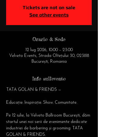
Tickets are not on sale
See other events
Orario & Sede
12 lug 2026, 10:00 – 23:00
Velveto Events, Strada Oltețului 30, 023818
București, Romania
Info sull'evento
TATA GOLAN & FRIENDS — 
Educație. Inspirație. Show. Comunitate.
Pe 12 iulie, la Velveto Ballroom București, dăm 
startul unei noi serii de evenimente dedicate 
industriei de barbering și grooming: TATA 
GOLAN & FRIENDS.