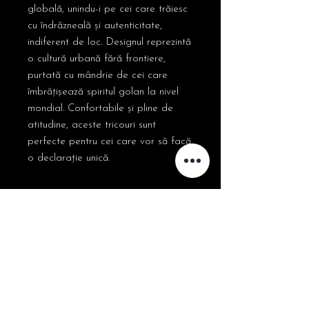
globală, unindu-i pe cei care trăiesc
cu îndrăzneală și autenticitate,
indiferent de loc. Designul reprezintă
o cultură urbană fără frontiere,
purtată cu mândrie de cei care
îmbrățișează spiritul golan la nivel
mondial. Confortabile și pline de
atitudine, aceste tricouri sunt
perfecte pentru cei care vor să facă
o declarație unică.