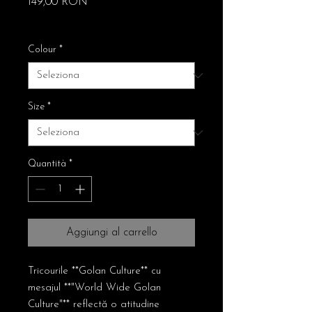
Prezzo
149,00 RON
Free Shipping
Colour
*
Size
*
Quantità
*
Aggiungi al carrello
Tricourile **Golan Culture** cu
mesajul **"World Wide Golan
Culture"** reflectă o atitudine