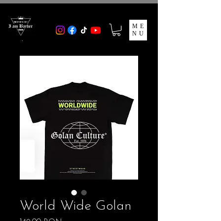
ME
NU
World Wide Golan