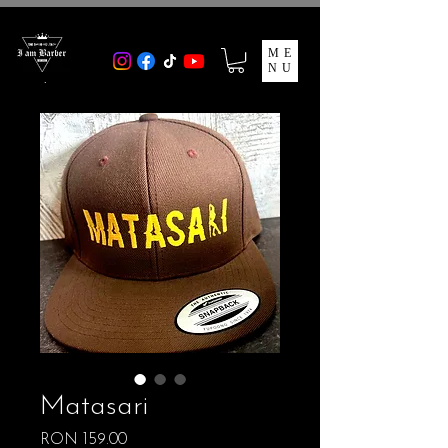
ME
NU
Matasari
Price
RON 159.00