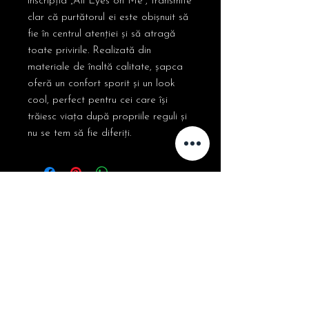
inscripția „All Eyes on Me”, transmite
clar că purtătorul ei este obișnuit să
fie în centrul atenției și să atragă
toate privirile. Realizată din
materiale de înaltă calitate, șapca
oferă un confort sporit și un look
cool, perfect pentru cei care își
trăiesc viața după propriile reguli și
nu se tem să fie diferiți.