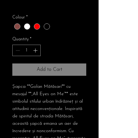
Free Shipping
Colour
*
Quantity
*
Add to Cart
Șapca **Golan Mătăsari** cu
mesajul **„All Eyes on Me”** este
simbolul stilului urban îndrăzneț și al
atitudinii neconvenționale. Inspirată
de spiritul de strada Mătăsari,
această șapcă emana un aer de
încredere și nonconformism. Cu